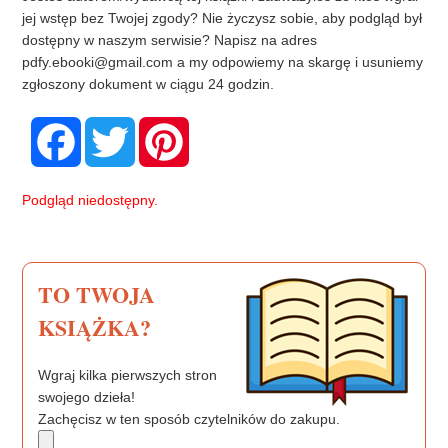
jej wstęp bez Twojej zgody? Nie życzysz sobie, aby podgląd był
dostępny w naszym serwisie? Napisz na adres
pdfy.ebooki@gmail.com
a my odpowiemy na skargę i usuniemy
zgłoszony dokument w ciągu 24 godzin.
F
T
P
a
w
i
c
i
n
e
t
t
b
t
e
Podgląd niedostępny.
o
e
r
o
r
e
k
s
t
TO TWOJA
KSIĄŻKA?
Wgraj kilka pierwszych stron
swojego dzieła!
Zachęcisz w ten sposób czytelników do zakupu.