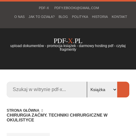
PDF-X
PDFY.EBOOKI@GMAIL.COM
O NAS
JAK TO DZIAŁA?
BLOG
POLITYKA
HISTORIA
KONTAKT
PDF-
X
.PL
upload dokumentów - promocja książek - darmowy hosting pdf - czytaj
fragmenty
STRONA GŁÓWNA
CHIRURGIA ZAĆMY. TECHNIKI CHIRURGICZNE W
OKULISTYCE