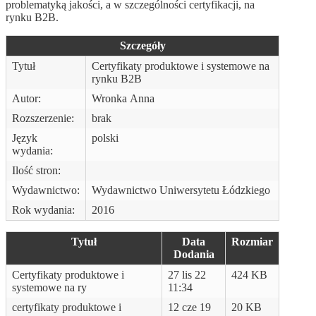
problematyką jakości, a w szczególności certyfikacji, na
rynku B2B.
Szczegóły
Tytuł
Certyfikaty produktowe i systemowe na
rynku B2B
Autor:
Wronka Anna
Rozszerzenie:
brak
Język
polski
wydania:
Ilość stron:
Wydawnictwo:
Wydawnictwo Uniwersytetu Łódzkiego
Rok wydania:
2016
Tytuł
Data
Rozmiar
Dodania
Certyfikaty produktowe i
27 lis 22
424 KB
systemowe na ry
11:34
certyfikaty produktowe i
12 cze 19
20 KB