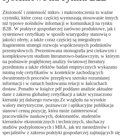
Złożoność i zmienność mikro- i makrootoczenia to ważne
czynniki, które coraz częściej wymuszają stosowanie innych
niż typowe nośników informacji w komunikacji na rynku
B2B. W praktyce gospodarczej zarówno produktowe, jak i
systemowe certyfikaty w sposób wiarygodny stanowią o
jakości oferty, a także coraz częściej są integralnym
fragmentem strategii rozwoju współczesnych podmiotów
przemysłowych. Prezentowana monografia jest ciekawym i
kompleksowym studium literaturowo-badawczym, w którym
na podstawie pogłębionej analizy światowej literatury
przedmiotu a także efektów badań empirycznych wykazano
istotną rolę certyfikatów w kontekście zachodzących
dwustronnych procesów przepływu szeroko rozumianej
informacji i w ramach budowania relacji w łańcuchach
dostaw. Ponadto w książce pdf poddano analizie aktualne
dane z zakresu globalnej certyfikacji a także wyznaczono
kierunki jej dalszego rozwoju.Ze względu na wysokie
walory merytoryczne, poznawcze i aplikacyjne publikacja
stanowi cenną pozycję, która może zainteresować
pracowników naukowych, doktorantów, studentów
kierunków ekonomicznych i technicznych, słuchaczy
studiów podyplomowych i MBA, jak też menedżerów i
specjalistów z zakresu praktyki gospodarczej zajmujących się