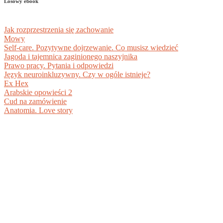
Losowy ebook
Jak rozprzestrzenia się zachowanie
Mowy
Self-care. Pozytywne dojrzewanie. Co musisz wiedzieć
Jagoda i tajemnica zaginionego naszyjnika
Prawo pracy. Pytania i odpowiedzi
Język neuroinkluzywny. Czy w ogóle istnieje?
Ex Hex
Arabskie opowieści 2
Cud na zamówienie
Anatomia. Love story
BIBLIOTEKA DOKUMENTÓW PDF +