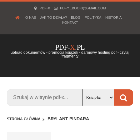
PDF-X
PDFY.EBOOKI@GMAIL.COM
O NAS
JAK TO DZIAŁA?
BLOG
POLITYKA
HISTORIA
KONTAKT
PDF-
X
.PL
upload dokumentów - promocja książek - darmowy hosting pdf - czytaj
fragmenty
BRYLANT PINDARA
STRONA GŁÓWNA