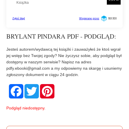
BRYLANT PINDARA PDF - PODGLĄD:
Jesteś autorem/wydawcą tej książki i zauważyłeś że ktoś wgrał
jej wstęp bez Twojej zgody? Nie życzysz sobie, aby podgląd był
dostępny w naszym serwisie? Napisz na adres
pdfy.ebooki@gmail.com
a my odpowiemy na skargę i usuniemy
zgłoszony dokument w ciągu 24 godzin.
F
T
P
a
w
i
c
i
n
e
t
t
b
t
e
Podgląd niedostępny.
o
e
r
o
r
e
k
s
t