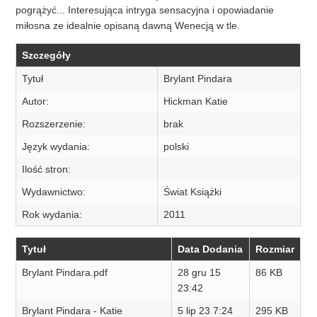
pogrążyć... Interesująca intryga sensacyjna i opowiadanie
miłosna ze idealnie opisaną dawną Wenecją w tle.
Szczegóły
Tytuł
Brylant Pindara
Autor:
Hickman Katie
Rozszerzenie:
brak
Język wydania:
polski
Ilość stron:
Wydawnictwo:
Świat Książki
Rok wydania:
2011
Tytuł
Data Dodania
Rozmiar
Brylant Pindara.pdf
28 gru 15
86 KB
23:42
Brylant Pindara - Katie
5 lip 23 7:24
295 KB