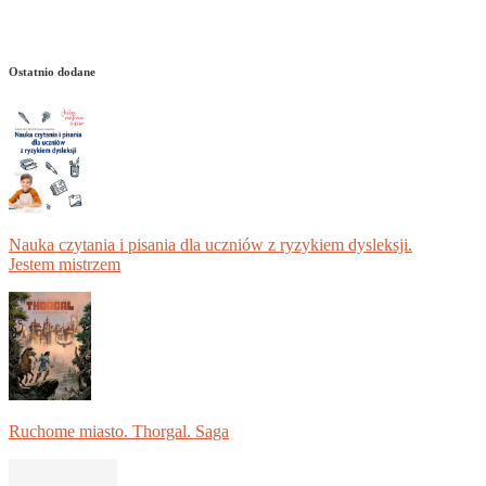
Ostatnio dodane
Nauka czytania i pisania dla uczniów z ryzykiem dysleksji.
Jestem mistrzem
Ruchome miasto. Thorgal. Saga