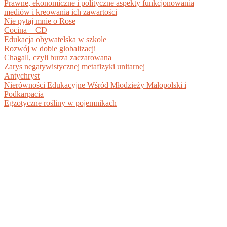
Prawne, ekonomiczne i polityczne aspekty funkcjonowania
mediów i kreowania ich zawartości
Nie pytaj mnie o Rose
Cocina + CD
Edukacja obywatelska w szkole
Rozwój w dobie globalizacji
Chagall, czyli burza zaczarowana
Zarys negatywistycznej metafizyki unitarnej
Antychryst
Nierówności Edukacyjne Wśród Młodzieży Małopolski i
Podkarpacia
Egzotyczne rośliny w pojemnikach
BIBLIOTEKA DOKUMENTÓW PDF +
DARMOWE EBOOKI DO POBRANIA