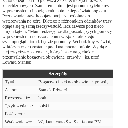
Katolickiego. Jest to pierwsza z czterech części rozważań
katechizmowych. Zamiarem autora jest pomoc czytelnikowi
w przemyśleniu i pogłębieniu katolickiego światopoglądu.
Poznawanie prawdy objawionej jest podobne do
wstępowania na górę. Dlatego z różnorakich odcinków trasy
ogląda się tę samą rzeczywistość, lecz zawsze pod nieco
innym kątem. "Mam nadzieję, że dla poszukujących pomocy
w przemyśleniu i doskonaleniu swego katolickiego
światopoglądu tomik będzie pomocny. Wchodzimy w świat,
w którym wiara zostanie poddana mocnej próbie. Wyjdą z
niej zwycięsko jedynie ci, których stać na głębokie
przemyślenie bogactwa objawionej prawdy". ks. prof.
Edward Staniek
Szczegóły
Tytuł
Bogactwo i piękno objawionej prawdy
Autor:
Staniek Edward
Rozszerzenie:
brak
Język wydania:
polski
Ilość stron:
Wydawnictwo:
Wydawnictwo Św. Stanisława BM