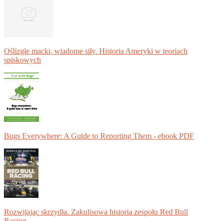
Oślizgłe macki, wiadome siły. Historia Ameryki w teoriach
spiskowych
Bugs Everywhere: A Guide to Reporting Them - ebook PDF
Rozwijając skrzydła. Zakulisowa historia zespołu Red Bull
Racing