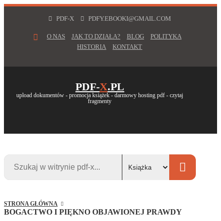
PDF-X
PDFY.EBOOKI@GMAIL.COM
O NAS
JAK TO DZIAŁA?
BLOG
POLITYKA
HISTORIA
KONTAKT
PDF-
X
.PL
upload dokumentów - promocja książek - darmowy hosting pdf - czytaj
fragmenty
STRONA GŁÓWNA
BOGACTWO I PIĘKNO OBJAWIONEJ PRAWDY