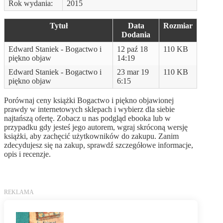
Rok wydania:
2015
Tytuł
Data
Rozmiar
Dodania
Edward Staniek - Bogactwo i
12 paź 18
110 KB
piękno objaw
14:19
Edward Staniek - Bogactwo i
23 mar 19
110 KB
piękno objaw
6:15
Porównaj ceny książki Bogactwo i piękno objawionej
prawdy w internetowych sklepach i wybierz dla siebie
najtańszą ofertę. Zobacz u nas podgląd ebooka lub w
przypadku gdy jesteś jego autorem, wgraj skróconą wersję
książki, aby zachęcić użytkowników do zakupu. Zanim
zdecydujesz się na zakup, sprawdź szczegółowe informacje,
opis i recenzje.