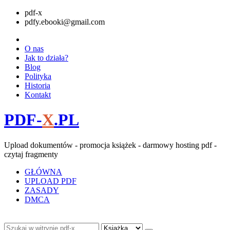
pdf-x
pdfy.ebooki@gmail.com
O nas
Jak to działa?
Blog
Polityka
Historia
Kontakt
PDF-
X
.PL
Upload dokumentów - promocja książek - darmowy hosting pdf -
czytaj fragmenty
GŁÓWNA
UPLOAD PDF
ZASADY
DMCA