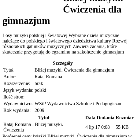
Ćwiczenia dla
gimnazjum
Losy muzyki polskiej i światowej Wybrane dzieła muzyczne
należące do polskiego i światowego dziedzictwa kultury Rozwój
różnorakich gatunków muzycznych Zawiera zadania, które
skutecznie przygotują do egzaminu na zakończenie gimnazjum
Szczegóły
Tytuł
Bliżej muzyki. Ćwiczenia dla gimnazjum
Autor:
Rataj Romana
Rozszerzenie:
brak
Język wydania:
polski
Ilość stron:
Wydawnictwo:
WSiP Wydawnictwa Szkolne i Pedagogiczne
Rok wydania:
2009
Tytuł
Data Dodania
Rozmiar
Rataj Romana - Bliżej muzyki.
4 lip 17 0:08
55 KB
Ćwiczenia
Porównaj ceny książki Bliżej muzyki. Ćwiczenia dla gimnazjum w