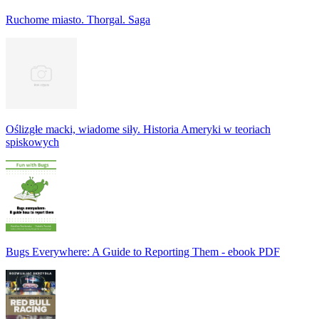
Ruchome miasto. Thorgal. Saga
Oślizgłe macki, wiadome siły. Historia Ameryki w teoriach
spiskowych
Bugs Everywhere: A Guide to Reporting Them - ebook PDF