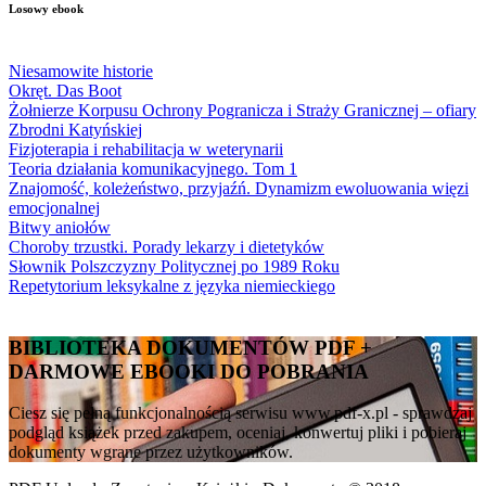
Losowy ebook
Niesamowite historie
Okręt. Das Boot
Żołnierze Korpusu Ochrony Pogranicza i Straży Granicznej – ofiary
Zbrodni Katyńskiej
Fizjoterapia i rehabilitacja w weterynarii
Teoria działania komunikacyjnego. Tom 1
Znajomość, koleżeństwo, przyjaźń. Dynamizm ewoluowania więzi
emocjonalnej
Bitwy aniołów
Choroby trzustki. Porady lekarzy i dietetyków
Słownik Polszczyzny Politycznej po 1989 Roku
Repetytorium leksykalne z języka niemieckiego
BIBLIOTEKA DOKUMENTÓW PDF +
DARMOWE EBOOKI DO POBRANIA
Ciesz się pełną funkcjonalnością serwisu www.pdf-x.pl - sprawdzaj
podgląd książek przed zakupem, oceniaj, konwertuj pliki i pobieraj
dokumenty wgrane przez użytkowników.