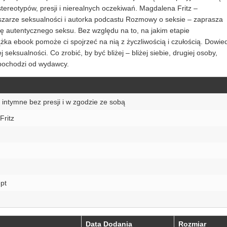
tereotypów, presji i nierealnych oczekiwań. Magdalena Fritz –
bszarze seksualności i autorka podcastu Rozmowy o seksie – zaprasza
nę autentycznego seksu. Bez względu na to, na jakim etapie
ążka ebook pomoże ci spojrzeć na nią z życzliwością i czułością. Dowie
 seksualności. Co zrobić, by być bliżej – bliżej siebie, drugiej osoby,
 pochodzi od wydawcy.
e intymne bez presji i w zgodzie ze sobą
Fritz
pt
Data Dodania
Rozmiar