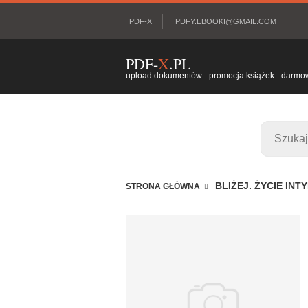
PDF-X
PDFY.EBOOKI@GMAIL.COM
PDF-
X
.PL
upload dokumentów - promocja książek - darmowy
BLIŻEJ. ŻYCIE INT
STRONA GŁÓWNA