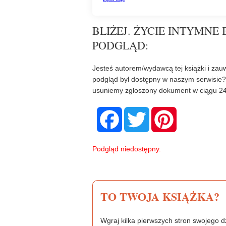
BLIŻEJ. ŻYCIE INTYMNE B
PODGLĄD:
Jesteś autorem/wydawcą tej książki i zauw
podgląd był dostępny w naszym serwisie
usuniemy zgłoszony dokument w ciągu 24
F
T
P
a
w
i
c
i
n
e
t
t
b
t
e
Podgląd niedostępny.
o
e
r
o
r
e
k
s
t
TO TWOJA KSIĄŻKA?
Wgraj kilka pierwszych stron swojego dz