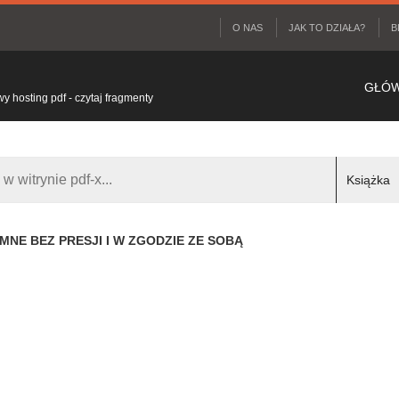
O NAS
JAK TO DZIAŁA?
B
GŁÓ
 hosting pdf - czytaj fragmenty
YMNE BEZ PRESJI I W ZGODZIE ZE SOBĄ