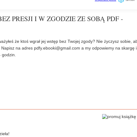
EZ PRESJI I W ZGODZIE ZE SOBĄ PDF -
ażyłeś że ktoś wgrał jej wstęp bez Twojej zgody? Nie życzysz sobie, a
? Napisz na adres
pdfy.ebooki@gmail.com
a my odpowiemy na skargę i
 godzin.
ieła!