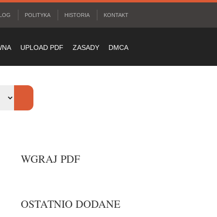
LOG
POLITYKA
HISTORIA
KONTAKT
WNA
UPLOAD PDF
ZASADY
DMCA
WGRAJ PDF
OSTATNIO DODANE