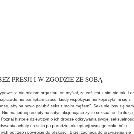
BEZ PRESJI I W ZGODZIE ZE SOBĄ
typowe: ja nie miałam orgazmu, on myślał, że coś jest z nim nie tak. Le
aprawdę nie pamiętam czasu, kiedy współżycie nie kojarzyło mi się z
zansę, aby na nowo polubić seks z moim mężem”. Seks nie losy się sam
Nie ma jednej recepty na satysfakcjonujące życie seksualne. To iluzja,
 Poznaj historie dziewczyn o ich drodze odkrywania swojej seksualnośc
dywaniu ochoty na seks po porodzie, akceptacji swojego ciała, bólu
h potrzeb i powrocie do bliskości. Bliżej zachęca do przyjrzenia się