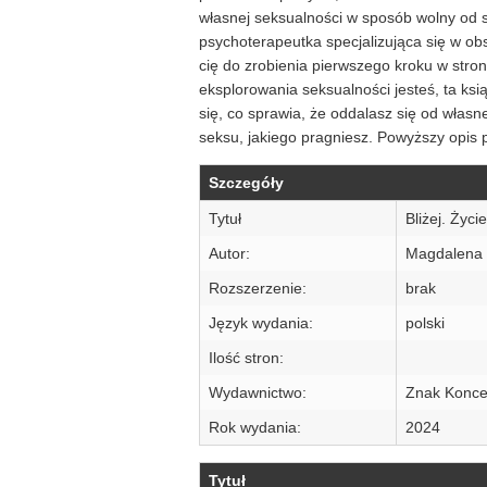
własnej seksualności w sposób wolny od s
psychoterapeutka specjalizująca się w o
cię do zrobienia pierwszego kroku w stro
eksplorowania seksualności jesteś, ta ksi
się, co sprawia, że oddalasz się od własnej
seksu, jakiego pragniesz. Powyższy opis
Szczegóły
Tytuł
Bliżej. Życi
Autor:
Magdalena 
Rozszerzenie:
brak
Język wydania:
polski
Ilość stron:
Wydawnictwo:
Znak Konce
Rok wydania:
2024
Tytuł