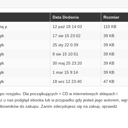
Data Dodania
Rozmiar
ią p
12 paź 18 14:03
110 KB
ątk
17 sie 15 23:02
39 KB
ątk
25 sty 22 0:39
39 KB
ątk
8 sie 15 10:51
39 KB
ątk
30 maj 25 23:20
39 KB
ątk
1 mar 15 9:14
39 KB
ątk
18 wrz 12 23:40
47 KB
po rosyjsku. Dla początkujących + CD w internetowych sklepach i
acz u nas podgląd ebooka lub w przypadku gdy jesteś jego autorem, wgr
żytkowników do zakupu. Zanim zdecydujesz się na zakup, sprawdź