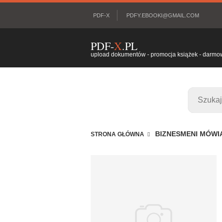
PDF-X
PDFY.EBOOKI@GMAIL.COM
PDF-
X
.PL
upload dokumentów - promocja książek - darmowy
BIZNESMENI MÓWI
STRONA GŁÓWNA