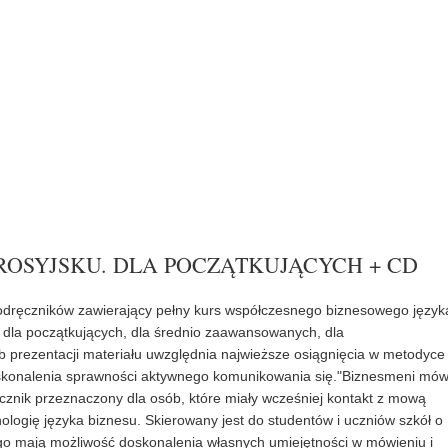
ROSYJSKU. DLA POCZĄTKUJĄCYCH + CD
podręczników zawierający pełny kurs współczesnego biznesowego język
i: dla początkujących, dla średnio zaawansowanych, dla
prezentacji materiału uwzględnia najwieższe osiągnięcia w metodyce
skonalenia sprawności aktywnego komunikowania się."Biznesmeni mów
ęcznik przeznaczony dla osób, które miały wcześniej kontakt z mową
ologię języka biznesu. Skierowany jest do studentów i uczniów szkół o
ego mają możliwość doskonalenia własnych umiejętności w mówieniu i