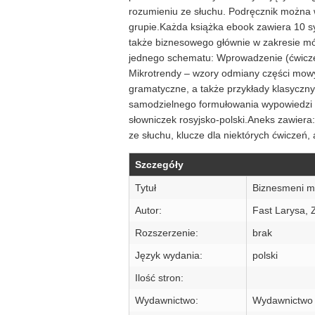
rozumieniu ze słuchu. Podręcznik można w
grupie.Każda książka ebook zawiera 10 sy
także biznesowego głównie w zakresie mó
jednego schematu: Wprowadzenie (ćwiczen
Mikrotrendy – wzory odmiany części mow
gramatyczne, a także przykłady klasycznyc
samodzielnego formułowania wypowiedzi w
słowniczek rosyjsko-polski.Aneks zawiera:
ze słuchu, klucze dla niektórych ćwiczeń,
Szczegóły
Tytuł
Biznesmeni mó
Autor:
Fast Larysa,
Rozszerzenie:
brak
Język wydania:
polski
Ilość stron:
Wydawnictwo:
Wydawnictwo 