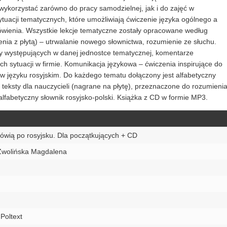
ykorzystać zarówno do pracy samodzielnej, jak i do zajęć w
tuacji tematycznych, które umożliwiają ćwiczenie języka ogólnego a
wienia. Wszystkie lekcje tematyczne zostały opracowane według
ia z płytą) – utrwalanie nowego słownictwa, rozumienie ze słuchu.
y występujących w danej jednostce tematycznej, komentarze
h sytuacji w firmie. Komunikacja językowa – ćwiczenia inspirujące do
 języku rosyjskim. Do każdego tematu dołączony jest alfabetyczny
 teksty dla nauczycieli (nagrane na płytę), przeznaczone do rozumieni
 alfabetyczny słownik rosyjsko-polski. Książka z CD w formie MP3.
wią po rosyjsku. Dla początkujących + CD
 Zwolińska Magdalena
Poltext