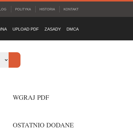
LOG
POLITYKA
HISTORIA
KONTAKT
WNA
UPLOAD PDF
ZASADY
DMCA
WGRAJ PDF
OSTATNIO DODANE