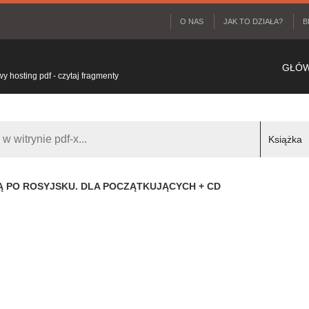
O NAS
JAK TO DZIAŁA?
B
GŁÓ
 hosting pdf - czytaj fragmenty
Ą PO ROSYJSKU. DLA POCZĄTKUJĄCYCH + CD