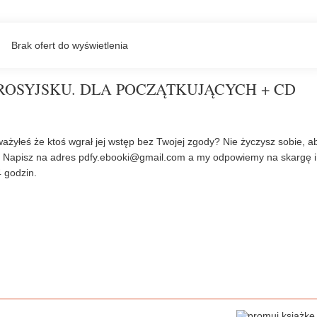
ROSYJSKU. DLA POCZĄTKUJĄCYCH + CD
ażyłeś że ktoś wgrał jej wstęp bez Twojej zgody? Nie życzysz sobie, a
? Napisz na adres
pdfy.ebooki@gmail.com
a my odpowiemy na skargę i
 godzin.