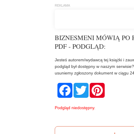
BIZNESMENI MÓWIĄ PO 
PDF - PODGLĄD:
Jesteś autorem/wydawcą tej książki i zauw
podgląd był dostępny w naszym serwisie
usuniemy zgłoszony dokument w ciągu 24
F
T
P
a
w
i
c
i
n
e
t
t
b
t
e
Podgląd niedostępny.
o
e
r
o
r
e
k
s
t