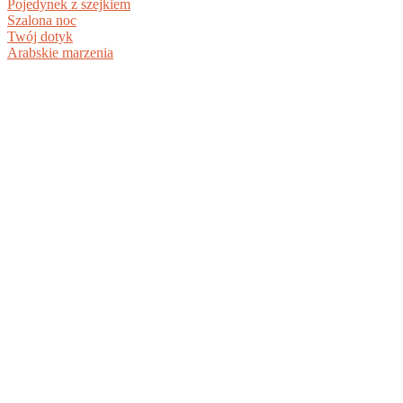
Pojedynek z szejkiem
Szalona noc
Twój dotyk
Arabskie marzenia
BIBLIOTEKA DOKUMENTÓW PDF +
DARMOWE EBOOKI DO POBRANIA
Ciesz się pełną funkcjonalnością serwisu www.pdf-x.pl -
sprawdzaj podgląd książek przed zakupem, oceniaj,
konwertuj pliki i pobieraj dokumenty wgrane przez
użytkowników.