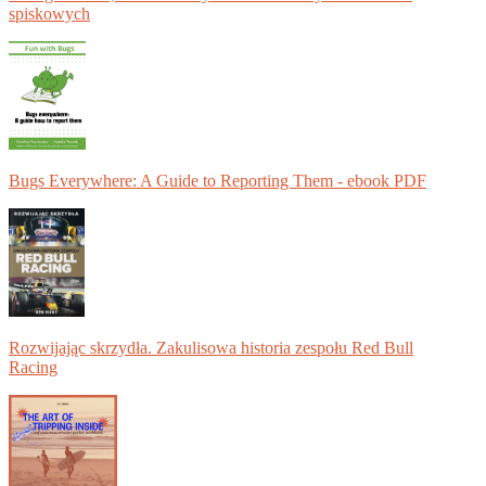
spiskowych
Bugs Everywhere: A Guide to Reporting Them - ebook PDF
Rozwijając skrzydła. Zakulisowa historia zespołu Red Bull
Racing