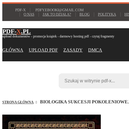
PDF-X
PDFY.EBOOKI@GMAIL.COM
O NAS
JAK TO DZIAŁA?
BLOG
POLITYKA
HI
PDF-
X
.PL
upload dokumentów - promocja książek - darmowy hosting pdf - czytaj fragmenty
GŁÓWNA
UPLOAD PDF
ZASADY
DMCA
BIOLOGIKA SUKCESJI POKOLENIOWEJ.
STRONA GŁÓWNA