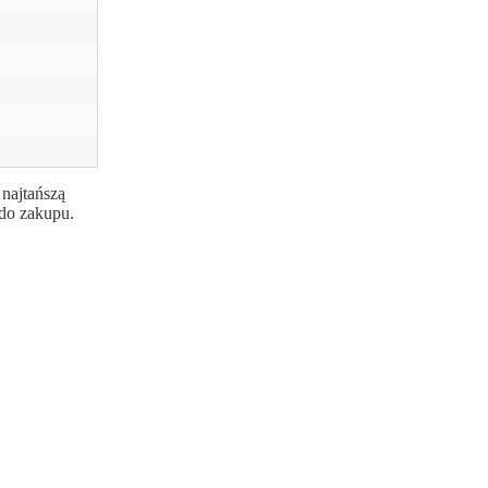
 najtańszą
 do zakupu.