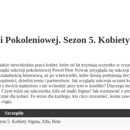
i Pokoleniowej. Sezon 5. Kobiety
także niewidzialna praca kobiet, które od lat trzymają wszystko w ryzac
ogiki sukcesji pokoleniowej Paweł Piotr Nowak przygląda się sukcesji 
iałalnością biznesową, aż po właścicielki, które dzisiaj podejmują dec
jalności, dziedziczeniu i partnerstwie. Jak wygląda sukcesja oczami ko
ieci z dwóch małżeństw i nie wchodzić przy tym w konflikt? Dlaczego 
 Czym różni się sukcesorka Alfa od matki Sigma? Jak rozmawiać o pie
yłącznie dla kobiet. To sezon dla każdego, kto chce zrozumieć, komu zaw
 ciągu.
Szczegóły
zon 5. Kobiety Sigma, Alfa, Beta