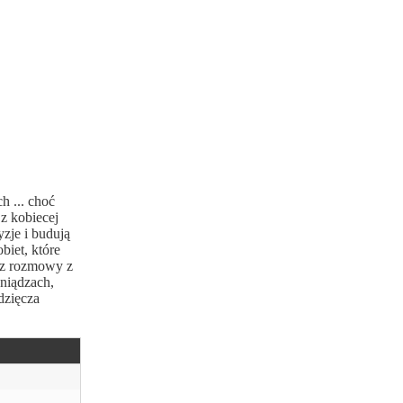
h ... choć
z kobiecej
yzje i budują
biet, które
bez rozmowy z
niądzach,
dzięcza