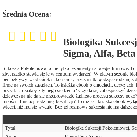
Średnia Ocena:
Biologika Sukcesj
Sigma, Alfa, Beta
Sukcesja Pokoleniowa to nie tylko testamenty i strategie firmowe. To 
zbyt rzadko stawia się je w centrum wydarzeń. W piątym sezonie biol
perspektywy ... od córek sukcesorek, przez matki godzące rodzinę z dz
firmę na swoich zasadach. To książka ebook o emocjach, decyzjach, lo
przez lata działały z tylnego siedzenia? Czy da się zabezpieczyć dz
dziewczyną nie da się przeprowadzić żadnego procesu sukcesyjnego?
miłości i fundacji rodzinnej bez iluzji? To nie jest książka ebook w
więcej, niż mu się wydaje. Bez tej rozmowy sukcesja nie ma dalszego
Tytuł
Biologika Sukcesji Pokoleniowej. Se
Autor:
Paweł Piotr Nowak