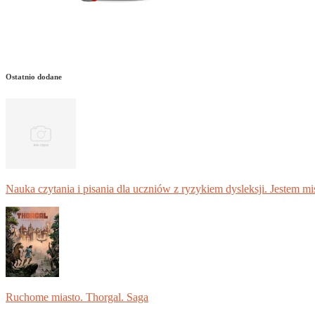
Ostatnio dodane
Nauka czytania i pisania dla uczniów z ryzykiem dysleksji. Jestem m
Ruchome miasto. Thorgal. Saga