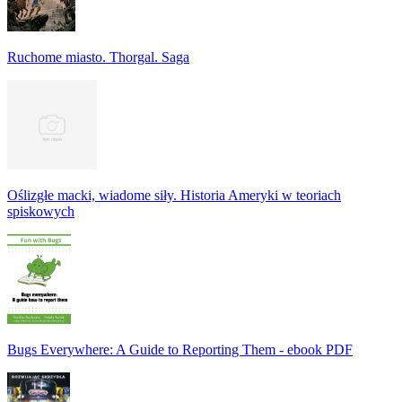
Ruchome miasto. Thorgal. Saga
Oślizgłe macki, wiadome siły. Historia Ameryki w teoriach
spiskowych
Bugs Everywhere: A Guide to Reporting Them - ebook PDF