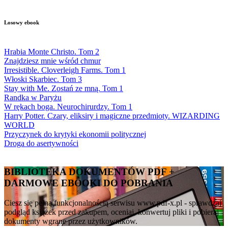
Losowy ebook
Hrabia Monte Christo. Tom 2
Znajdziesz mnie wśród chmur
Irresistible. Cloverleigh Farms. Tom 1
Włoski Skarbiec. Tom 3
Stay with Me. Zostań ze mną. Tom 1
Randka w Paryżu
W rękach boga. Neurochirurdzy. Tom 1
Harry Potter. Czary, eliksiry i magiczne przedmioty. WIZARDING
WORLD
Przyczynek do krytyki ekonomii politycznej
Droga do asertywności
BIBLIOTEKA DOKUMENTÓW PDF +
DARMOWE EBOOKI DO POBRANIA
Ciesz się pełną funkcjonalnością serwisu www.pdf-x.pl - sprawdzaj
podgląd książek przed zakupem, oceniaj, konwertuj pliki i pobieraj
dokumenty wgrane przez użytkowników.