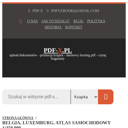
PDF-X
PDFY.EBOOKI@GMAIL.COM
O NAS
JAK TO DZIAŁA?
BLOG
POLITYKA
HISTORIA
KONTAKT
PDF-
X
.PL
upload dokumentów - promocja książek - darmowy hosting pdf - czytaj
fragmenty
STRONA GŁÓWNA
BELGIA, LUXEMBURG. ATLAS SAMOCHODOWY
1:350 000