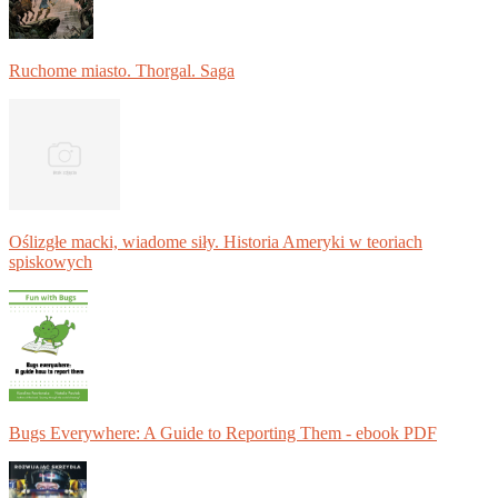
Ruchome miasto. Thorgal. Saga
Oślizgłe macki, wiadome siły. Historia Ameryki w teoriach
spiskowych
Bugs Everywhere: A Guide to Reporting Them - ebook PDF