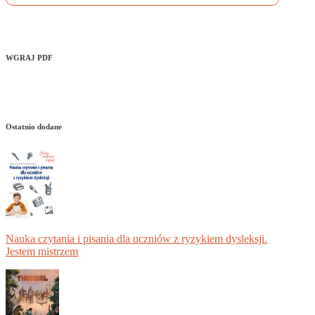
WGRAJ PDF
Ostatnio dodane
Nauka czytania i pisania dla uczniów z ryzykiem dysleksji.
Jestem mistrzem