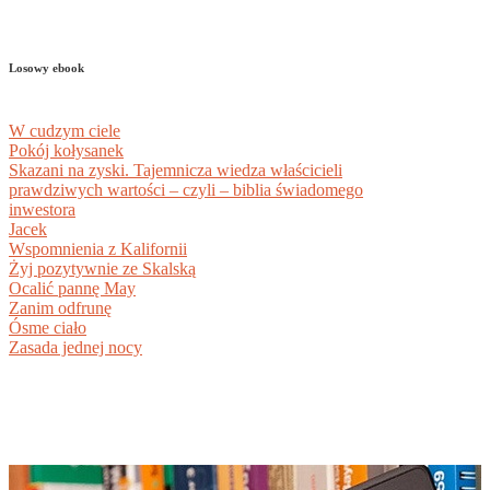
Losowy ebook
W cudzym ciele
Pokój kołysanek
Skazani na zyski. Tajemnicza wiedza właścicieli
prawdziwych wartości – czyli – biblia świadomego
inwestora
Jacek
Wspomnienia z Kalifornii
Żyj pozytywnie ze Skalską
Ocalić pannę May
Zanim odfrunę
Ósme ciało
Zasada jednej nocy