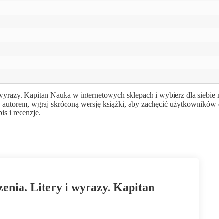
wyrazy. Kapitan Nauka w internetowych sklepach i wybierz dla siebie 
o autorem, wgraj skróconą wersję książki, aby zachęcić użytkowników
s i recenzje.