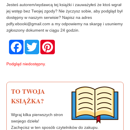
Jesteś autorem/wydawcą tej książki i zauważyłeś że ktoś wgrał
jej wstęp bez Twojej zgody? Nie życzysz sobie, aby podgląd był
dostępny w naszym serwisie? Napisz na adres
pdfy.ebooki@gmail.com
a my odpowiemy na skargę i usuniemy
zgłoszony dokument w ciągu 24 godzin.
F
T
P
a
w
i
c
i
n
e
t
t
b
t
e
Podgląd niedostępny.
o
e
r
o
r
e
k
s
t
TO TWOJA
KSIĄŻKA?
Wgraj kilka pierwszych stron
swojego dzieła!
Zachęcisz w ten sposób czytelników do zakupu.