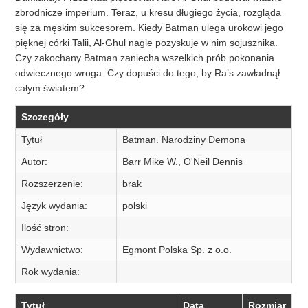
zbrodnicze imperium. Teraz, u kresu długiego życia, rozgląda
się za męskim sukcesorem. Kiedy Batman ulega urokowi jego
pięknej córki Talii, Al-Ghul nagle pozyskuje w nim sojusznika.
Czy zakochany Batman zaniecha wszelkich prób pokonania
odwiecznego wroga. Czy dopuści do tego, by Ra’s zawładnął
całym światem?
Szczegóły
Tytuł
Batman. Narodziny Demona
Autor:
Barr Mike W., O'Neil Dennis
Rozszerzenie:
brak
Język wydania:
polski
Ilość stron:
Wydawnictwo:
Egmont Polska Sp. z o.o.
Rok wydania:
Tytuł
Data
Rozmiar