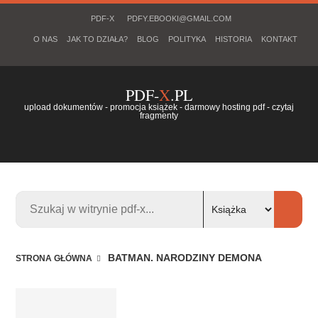
PDF-X
PDFY.EBOOKI@GMAIL.COM
O NAS
JAK TO DZIAŁA?
BLOG
POLITYKA
HISTORIA
KONTAKT
PDF-
X
.PL
upload dokumentów - promocja książek - darmowy hosting pdf - czytaj
fragmenty
BATMAN. NARODZINY DEMONA
STRONA GŁÓWNA