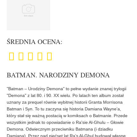
ŚREDNIA OCENA:
BATMAN. NARODZINY DEMONA
"Batman – Urodziny Demona" to pełne wydanie znanej trylogii
"Demona" z lat 80. i 90. XX wielu. Po latach ten album został
uznany za prequel równie wybitnej historii Granta Morrisona
Batman i Syn. To tu zaczyna się historia Damiana Wayne’a,
który stał się ważną postacią w komiksach o Batmanie. Przede
wszystkim jednak to opowiadanie o Ra'sie Al-Ghulu – Głowie
Demona. Odwiecznym przeciwniku Batmana (i dziadku
Damiana). Przez nad pięćset lat Ra’s Al-Ghul budował własne