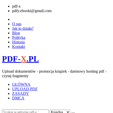
pdf-x
pdfy.ebooki@gmail.com
O nas
Jak to działa?
Blog
Polityka
Historia
Kontakt
PDF-
X
.PL
Upload dokumentów - promocja książek - darmowy hosting pdf -
czytaj fragmenty
GŁÓWNA
UPLOAD PDF
ZASADY
DMCA