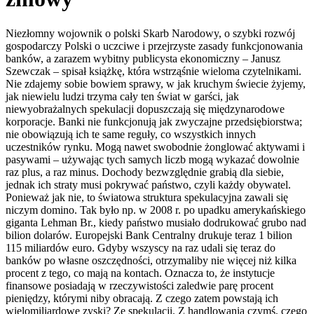
Niezłomny wojownik o polski Skarb Narodowy, o szybki rozwój
gospodarczy Polski o uczciwe i przejrzyste zasady funkcjonowania
banków, a zarazem wybitny publicysta ekonomiczny – Janusz
Szewczak – spisał książkę, która wstrząśnie wieloma czytelnikami.
Nie zdajemy sobie bowiem sprawy, w jak kruchym świecie żyjemy,
jak niewielu ludzi trzyma cały ten świat w garści, jak
niewyobrażalnych spekulacji dopuszczają się międzynarodowe
korporacje. Banki nie funkcjonują jak zwyczajne przedsiębiorstwa;
nie obowiązują ich te same reguły, co wszystkich innych
uczestników rynku. Mogą nawet swobodnie żonglować aktywami i
pasywami – używając tych samych liczb mogą wykazać dowolnie
raz plus, a raz minus. Dochody bezwzględnie grabią dla siebie,
jednak ich straty musi pokrywać państwo, czyli każdy obywatel.
Ponieważ jak nie, to światowa struktura spekulacyjna zawali się
niczym domino. Tak było np. w 2008 r. po upadku amerykańskiego
giganta Lehman Br., kiedy państwo musiało dodrukować grubo nad
bilion dolarów. Europejski Bank Centralny drukuje teraz 1 bilion
115 miliardów euro. Gdyby wszyscy na raz udali się teraz do
banków po własne oszczędności, otrzymaliby nie więcej niż kilka
procent z tego, co mają na kontach. Oznacza to, że instytucje
finansowe posiadają w rzeczywistości zaledwie parę procent
pieniędzy, którymi niby obracają. Z czego zatem powstają ich
wielomiliardowe zyski? Ze spekulacji. Z handlowania czymś, czego