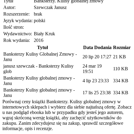
Tytuł
Banksterzy. Kulisy globalnej zmowy
Autor:
Szewczak Janusz
Rozszerzenie:
brak
Język wydania:
polski
Ilość stron:
Wydawnictwo:
Biały Kruk
Rok wydania:
2016
Tytuł
Data Dodania
Rozmiar
Banksterzy Kulisy Globalnej Zmowy -
20 lip 20 17:27
21 KB
Janu
janusz szewczak - Banksterzy Kulisy
24 mar 19
110 KB
glob
19:51
Banksterzy Kulisy globalnej zmowy -
4 lip 23 23:33
334 KB
Janu
Banksterzy Kulisy globalnej zmowy -
17 lis 25 23:38
334 KB
Janu
Porównaj ceny książki Banksterzy. Kulisy globalnej zmowy w
internetowych sklepach i wybierz dla siebie najtańszą ofertę. Zobacz
u nas podgląd ebooka lub w przypadku gdy jesteś jego autorem,
wgraj skróconą wersję książki, aby zachęcić użytkowników do
zakupu. Zanim zdecydujesz się na zakup, sprawdź szczegółowe
informacje, opis i recenzje.