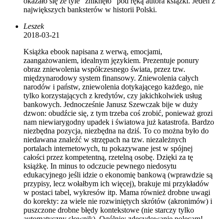
okazało się że tyle "zniknęło" pod ręką autora książki. Jeden z
największych banksterów w historii Polski.
Leszek
2018-03-21
Książka ebook napisana z werwą, emocjami,
zaangażowaniem, idealnym językiem. Prezentuje ponury
obraz zniewolenia współczesnego świata, przez tzw.
międzynarodowy system finansowy. Zniewolenia całych
narodów i państw, zniewolenia dotykającego każdego, nie
tylko korzystających z kredytów, czy jakichkolwiek usług
bankowych. Jednocześnie Janusz Szewczak bije w duży
dzwon: obudźcie się, z tym trzeba coś zrobić, ponieważ grozi
nam niewiarygodny upadek i światowa już katastrofa. Bardzo
niezbędna pozycja, niezbędna na dziś. To co można było do
niedawana znaleźć w strzępach na tzw. niezależnych
portalach internetowych, tu pokazywane jest w spójnej
całości przez kompetentną, rzetelną osobę. Dzięki za tę
książkę. In minus to odczucie pewnego niedosytu
edukacyjnego jeśli idzie o ekonomię bankową (wprawdzie są
przypisy, lecz wołałbym ich więcej), brakuje mi przykładów
w postaci tabel, wykresów itp. Mama również drobne uwagi
do korekty: za wiele nie rozwiniętych skrótów (akronimów) i
puszczone drobne błędy kontekstowe (nie starczy tylko
automatyczny słownik). Ogólnie: zdecydowanie polecam!