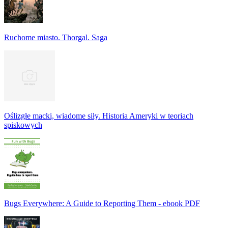
Ruchome miasto. Thorgal. Saga
Oślizgłe macki, wiadome siły. Historia Ameryki w teoriach
spiskowych
Bugs Everywhere: A Guide to Reporting Them - ebook PDF