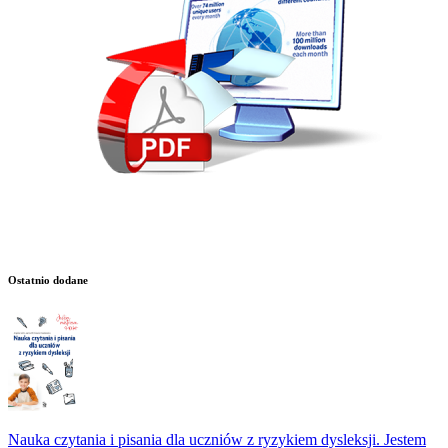
Ostatnio dodane
Nauka czytania i pisania dla uczniów z ryzykiem dysleksji. Jestem