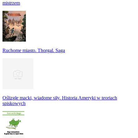
mistrzem
Ruchome miasto. Thorgal. Saga
Oślizgłe macki, wiadome siły. Historia Ameryki w teoriach
spiskowych