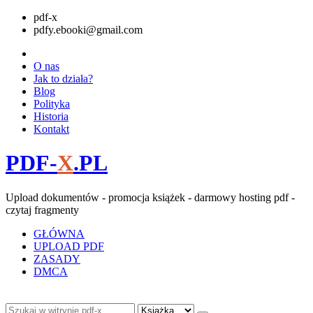
pdf-x
pdfy.ebooki@gmail.com
O nas
Jak to działa?
Blog
Polityka
Historia
Kontakt
PDF-
X
.PL
Upload dokumentów - promocja książek - darmowy hosting pdf -
czytaj fragmenty
GŁÓWNA
UPLOAD PDF
ZASADY
DMCA