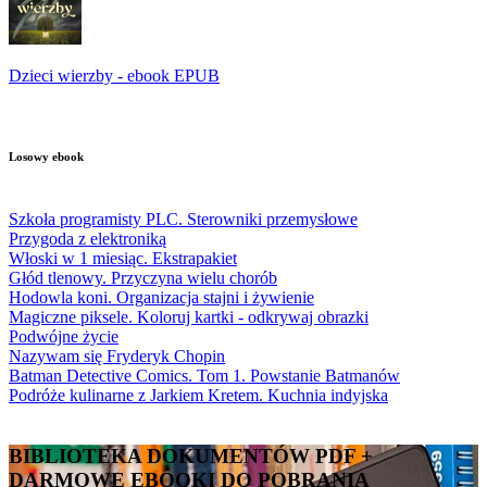
Dzieci wierzby - ebook EPUB
Losowy ebook
Szkoła programisty PLC. Sterowniki przemysłowe
Przygoda z elektroniką
Włoski w 1 miesiąc. Ekstrapakiet
Głód tlenowy. Przyczyna wielu chorób
Hodowla koni. Organizacja stajni i żywienie
Magiczne piksele. Koloruj kartki - odkrywaj obrazki
Podwójne życie
Nazywam się Fryderyk Chopin
Batman Detective Comics. Tom 1. Powstanie Batmanów
Podróże kulinarne z Jarkiem Kretem. Kuchnia indyjska
BIBLIOTEKA DOKUMENTÓW PDF +
DARMOWE EBOOKI DO POBRANIA