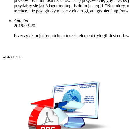
przeciwnościami losu i zachować się przyzwoicie, gdy niespecj
przydałby się jakiś łagodny impuls dobrej energii. "Bo anioły,
torebce, nie pozaginały mi się żadne rogi, ani grzbiet. http://
Anonim
2018-03-20
Przeczytałam jednym tchem trzecią element trylogii. Jest cud
WGRAJ PDF