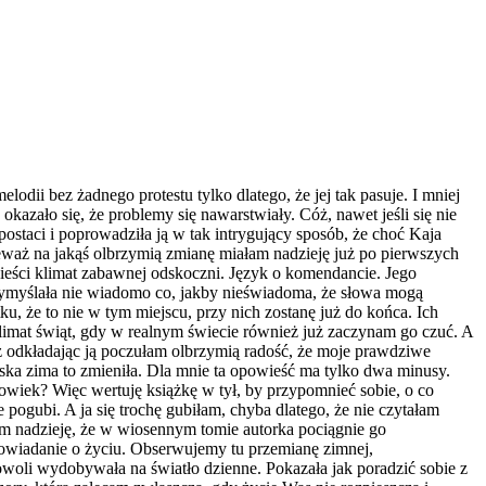
lodii bez żadnego protestu tylko dlatego, że jej tak pasuje. I mniej
okazało się, że problemy się nawarstwiały. Cóż, nawet jeśli się nie
postaci i poprowadziła ją w tak intrygujący sposób, że choć Kaja
nieważ na jakąś olbrzymią zmianę miałam nadzieję już po pierwszych
wieści klimat zabawnej odskoczni. Język o komendancie. Jego
 wymyślała nie wiadomo co, jakby nieświadoma, że słowa mogą
u, że to nie w tym miejscu, przy nich zostanę już do końca. Ich
Klimat świąt, gdy w realnym świecie również już zaczynam go czuć. A
waż odkładając ją poczułam olbrzymią radość, że moje prawdziwe
lska zima to zmieniła. Dla mnie ta opowieść ma tylko dwa minusy.
łowiek? Więc wertuję książkę w tył, by przypomnieć sobie, o co
 pogubi. A ja się trochę gubiłam, chyba dlatego, że nie czytałam
am nadzieję, że w wiosennym tomie autorka pociągnie go
powiadanie o życiu. Obserwujemy tu przemianę zimnej,
powoli wydobywała na światło dzienne. Pokazała jak poradzić sobie z