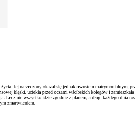
ycia. Jej narzeczony okazał się jednak oszustem matrymonialnym, przez 
nansowej klęski, uciekła przed oczami wścibskich kolegów i zamieszkał
ycją. Lecz nie wszystko idzie zgodnie z planem, a długi każdego dnia r
kszym zmartwieniem.