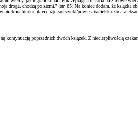
alnie wiemy, jak tego dokonać. Pokrzepiająca historia na zimowe wiecz
 moja droga, chodzą po ziemi." (str. 85) Na koniec dodam, że książka 
www.piorkonabiurko.pl/recenzje-sniezynki/powiesci/anielska-zima-aleksan
owną kontynuacją poprzednich dwóch książek. Z niecierpliwością czeka