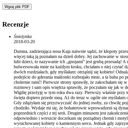
Wgraj plik PDF
Recenzje
Śnieżynka
2018-03-20
Dumna, zadzierająca nosa Kaja naiwnie sądzi, że kłopoty przestan
więcej taką ją poznałam na dzień dobry. Jej zachowanie w stosu
lubi dzieci, to nazywanie ich „gnojami” jest grubą przesadą! A
bulwersowała mnie na każdym kroku, chciałam o niej czytać dal
dwóch rozdziałach, gdy myślałam: otrząśnij się kobieto! Odnal
podejście do gderania małżonki rozbrajało mnie, a ta baba po
cholernie ranić! Pierwsze strony sprawiły, że zakochałam się 
rozmowy i sam opis wnętrza sprawiły, że poczułam się jak w do
Wigilię przeżyję w tym roku dwa razy. Pierwszy właśnie przy t
święta dopiero przede mną. Aż do teraz w ogóle nie myślałam o
Gdy zdążyłam się przyzwyczaić do jednej osoby, za chwilę poja
chodziło. Wydaje mi się, że bohaterowie wprowadzeni są dynamic
poprzednich części z tej serii. Drugim minusem jest zakończ
odpowiednio i wreszcie doczekam się porządnej chemii i moty
wyrachowanej kobiety o kamiennym sercu. Jednak gdy zajrzymy g