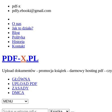
pdf-x
pdfy.ebooki@gmail.com
O nas
Jak to działa?
Blog
Polityka
Historia
Kontakt
PDF-
X
.PL
Upload dokumentów - promocja książek - darmowy hosting pdf - czy
GŁÓWNA
UPLOAD PDF
ZASADY
DMCA