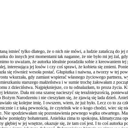
ą istnieć tylko dlatego, że o nich nie mówi, a ludzie zatańczą do jej me
nku do innych jest momentami tak naganne, że nie było mi jej żal, gdy 
 mimo to uważam, że autorka idealnie poradziła sobie z kreowaniem tej 
ej, interesująca jej losów i czy coś sprawi, że kobieta się zmieni. Po
azła się również wesoła postać. Głupiutka i naiwna, a tworzy w tej po
 prostu wkurzała, gdy zamiast wspierać własnego życiowego partnera,
w mieszkaniu starszego małżeństwa i w sumie trochę żałowałam z początk
mu z dzieciństwa. Najpiękniejsze, co tu odnalazłam, to proza życia. 
ej lekturze. Dała mi ona szansę nacieszyć się teraźniejszością, ponie
 Bożym Narodzeniu i nie cieszyłam się, że zjawią się lada dzień. Anie
wiało się kolejne imię. I owszem, wiem, że już było. Lecz co to za cz
znie i z taką pewnością, że czytelnik wie o kogo chodzi, wiec się nie
enie. Nie spodziewałam się pozostawienia pewnego wątku otwartego. M
lków pomiędzy bohaterami. Anielska zima to spokojna, klimatyczna o
łębiej w jej wnętrze, okazuje się, że tam coś jest. I to coś autorka 