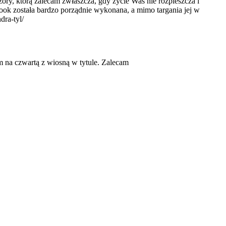
ory, którą zalecam zwłaszcza, gdy życie Was nie rozpieszcza i
ebook została bardzo porządnie wykonana, a mimo targania jej w
dra-tyl/
m na czwartą z wiosną w tytule. Zalecam