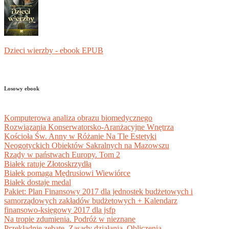
Dzieci wierzby - ebook EPUB
Losowy ebook
Komputerowa analiza obrazu biomedycznego
Rozwiązania Konserwatorsko-Aranżacyjne Wnętrza
Kościoła Św. Anny w Różanie Na Tle Estetyki
Neogotyckich Obiektów Sakralnych na Mazowszu
Rządy w państwach Europy. Tom 2
Białek ratuje Złotoskrzydłą
Białek pomaga Mędrusiowi Wiewiórce
Białek dostaje medal
Pakiet: Plan Finansowy 2017 dla jednostek budżetowych i
samorządowych zakładów budżetowych + Kalendarz
finansowo-księgowy 2017 dla jsfp
Na tropie zdumienia. Podróż w nieznane
Przekładnie zębate. Zasady działania. Obliczenia