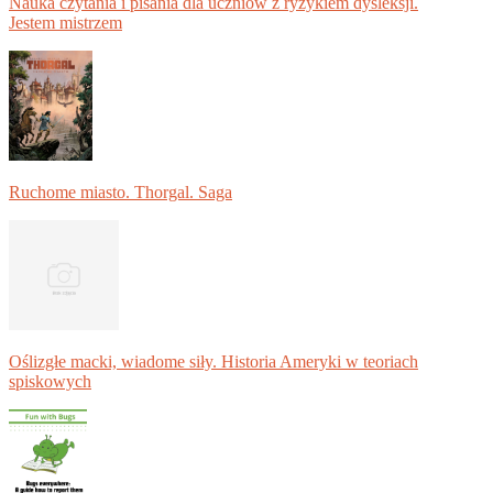
Nauka czytania i pisania dla uczniów z ryzykiem dysleksji.
Jestem mistrzem
Ruchome miasto. Thorgal. Saga
Oślizgłe macki, wiadome siły. Historia Ameryki w teoriach
spiskowych