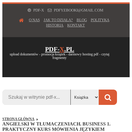
PDF-X
PDFY.EBOOKI@GMAIL.COM
O NAS
JAK TO DZIAŁA?
BLOG
POLITYKA
HISTORIA
KONTAKT
PDF-
X
.PL
upload dokumentów - promocja książek - darmowy hosting pdf - czytaj
fragmenty
STRONA GŁÓWNA
ANGIELSKI W TŁUMACZENIACH. BUSINESS 1.
PRAKTYCZNY KURS MÓWIENIA JĘZYKIEM