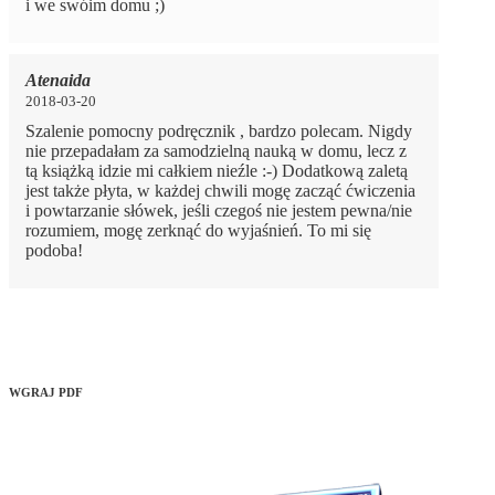
i we swóim domu ;)
Atenaida
2018-03-20
Szalenie pomocny podręcznik , bardzo polecam. Nigdy
nie przepadałam za samodzielną nauką w domu, lecz z
tą książką idzie mi całkiem nieźle :-) Dodatkową zaletą
jest także płyta, w każdej chwili mogę zacząć ćwiczenia
i powtarzanie słówek, jeśli czegoś nie jestem pewna/nie
rozumiem, mogę zerknąć do wyjaśnień. To mi się
podoba!
WGRAJ PDF