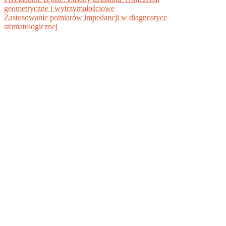
geometryczne i wytrzymałościowe
Zastosowanie pomiarów impedancji w diagnostyce
stomatologicznej
BIBLIOTEKA DOKUMENTÓW PDF +
DARMOWE EBOOKI DO POBRANIA
Ciesz się pełną funkcjonalnością serwisu www.pdf-x.pl -
sprawdzaj podgląd książek przed zakupem, oceniaj,
konwertuj pliki i pobieraj dokumenty wgrane przez
użytkowników.