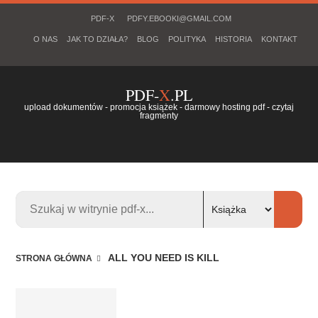
PDF-X
PDFY.EBOOKI@GMAIL.COM
O NAS
JAK TO DZIAŁA?
BLOG
POLITYKA
HISTORIA
KONTAKT
PDF-
X
.PL
upload dokumentów - promocja książek - darmowy hosting pdf - czytaj
fragmenty
ALL YOU NEED IS KILL
STRONA GŁÓWNA