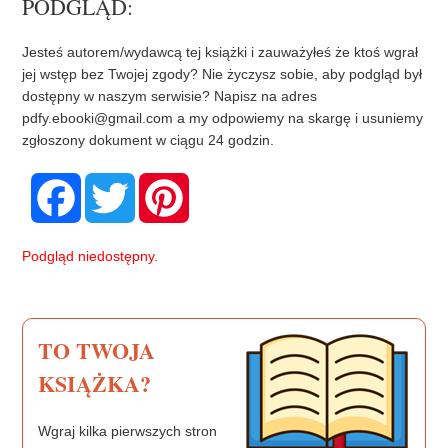
PODGLĄD:
Jesteś autorem/wydawcą tej książki i zauważyłeś że ktoś wgrał
jej wstęp bez Twojej zgody? Nie życzysz sobie, aby podgląd był
dostępny w naszym serwisie? Napisz na adres
pdfy.ebooki@gmail.com
a my odpowiemy na skargę i usuniemy
zgłoszony dokument w ciągu 24 godzin.
F
T
P
a
w
i
c
i
n
e
t
t
b
t
e
Podgląd niedostępny.
o
e
r
o
r
e
k
s
t
TO TWOJA
KSIĄŻKA?
Wgraj kilka pierwszych stron