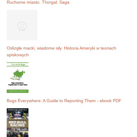
Ruchome miasto. Thorgal. Saga
Oślizgłe macki, wiadome siły. Historia Ameryki w teoriach
spiskowych
Bugs Everywhere: A Guide to Reporting Them - ebook PDF