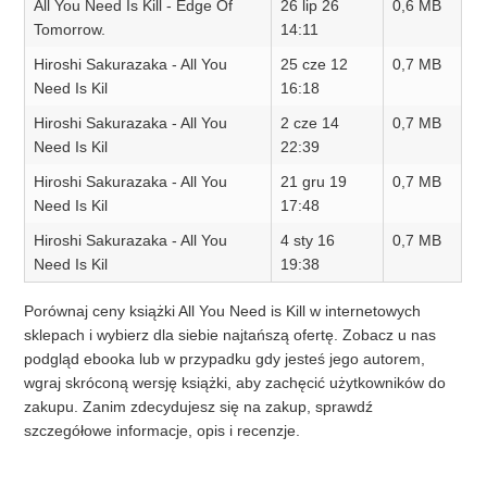
All You Need Is Kill - Edge Of
26 lip 26
0,6 MB
Tomorrow.
14:11
Hiroshi Sakurazaka - All You
25 cze 12
0,7 MB
Need Is Kil
16:18
Hiroshi Sakurazaka - All You
2 cze 14
0,7 MB
Need Is Kil
22:39
Hiroshi Sakurazaka - All You
21 gru 19
0,7 MB
Need Is Kil
17:48
Hiroshi Sakurazaka - All You
4 sty 16
0,7 MB
Need Is Kil
19:38
Porównaj ceny książki All You Need is Kill w internetowych
sklepach i wybierz dla siebie najtańszą ofertę. Zobacz u nas
podgląd ebooka lub w przypadku gdy jesteś jego autorem,
wgraj skróconą wersję książki, aby zachęcić użytkowników do
zakupu. Zanim zdecydujesz się na zakup, sprawdź
szczegółowe informacje, opis i recenzje.