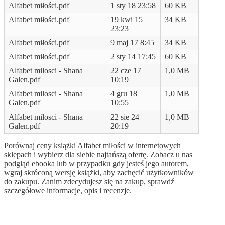
Alfabet miłości.pdf
1 sty 18 23:58
60 KB
Alfabet miłości.pdf
19 kwi 15
34 KB
23:23
Alfabet miłości.pdf
9 maj 17 8:45
34 KB
Alfabet miłości.pdf
2 sty 14 17:45
60 KB
Alfabet milosci - Shana
22 cze 17
1,0 MB
Galen.pdf
10:19
Alfabet milosci - Shana
4 gru 18
1,0 MB
Galen.pdf
10:55
Alfabet milosci - Shana
22 sie 24
1,0 MB
Galen.pdf
20:19
Porównaj ceny książki Alfabet miłości w internetowych
sklepach i wybierz dla siebie najtańszą ofertę. Zobacz u nas
podgląd ebooka lub w przypadku gdy jesteś jego autorem,
wgraj skróconą wersję książki, aby zachęcić użytkowników
do zakupu. Zanim zdecydujesz się na zakup, sprawdź
szczegółowe informacje, opis i recenzje.