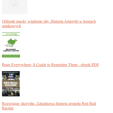
Oślizgłe macki, wiadome siły. Historia Ameryki w teoriach
spiskowych
Bugs Everywhere: A Guide to Reporting Them - ebook PDF
Rozwijając skrzydła. Zakulisowa historia zespołu Red Bull
Racing