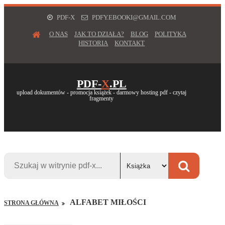
PDF-X
PDFY.EBOOKI@GMAIL.COM
O NAS
JAK TO DZIAŁA?
BLOG
POLITYKA
HISTORIA
KONTAKT
PDF-
X
.PL
upload dokumentów - promocja książek - darmowy hosting pdf - czytaj
fragmenty
ALFABET MIŁOŚCI
STRONA GŁÓWNA