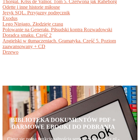
Thorgal. Kriss de Valnor. Tom 5. Czerwona jak Raheborg
Odette i inne historie miłosne
Język SQL. Przyjazny podręcznik
Exodus
Lego Ninjago. Złodzieje czasu
Polowanie na Generała. Piłsudski kontra Rozwadowski
Doradca smaku. Część 2
Angielski w tłumaczeniach. Gramatyka. Część 5. Poziom
zaawansowany + CD
Drzewo
BIBLIOTEKA DOKUMENTÓW PDF +
DARMOWE EBOOKI DO POBRANIA
Ciesz się pełną funkcjonalnością serwisu www.pdf-x.pl -