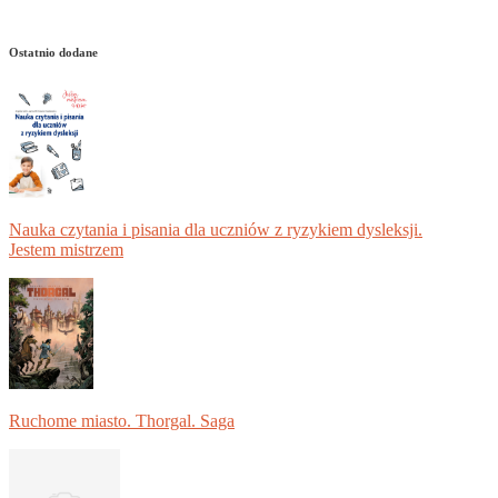
Ostatnio dodane
Nauka czytania i pisania dla uczniów z ryzykiem dysleksji.
Jestem mistrzem
Ruchome miasto. Thorgal. Saga