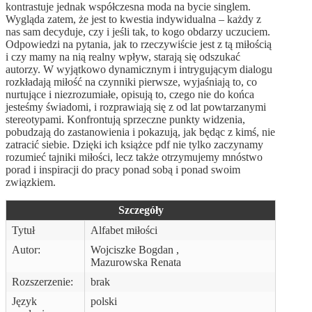
kontrastuje jednak współczesna moda na bycie singlem.
Wygląda zatem, że jest to kwestia indywidualna – każdy z
nas sam decyduje, czy i jeśli tak, to kogo obdarzy uczuciem.
Odpowiedzi na pytania, jak to rzeczywiście jest z tą miłością
i czy mamy na nią realny wpływ, starają się odszukać
autorzy. W wyjątkowo dynamicznym i intrygującym dialogu
rozkładają miłość na czynniki pierwsze, wyjaśniają to, co
nurtujące i niezrozumiałe, opisują to, czego nie do końca
jesteśmy świadomi, i rozprawiają się z od lat powtarzanymi
stereotypami. Konfrontują sprzeczne punkty widzenia,
pobudzają do zastanowienia i pokazują, jak będąc z kimś, nie
zatracić siebie. Dzięki ich książce pdf nie tylko zaczynamy
rozumieć tajniki miłości, lecz także otrzymujemy mnóstwo
porad i inspiracji do pracy ponad sobą i ponad swoim
związkiem.
Szczegóły
Tytuł
Alfabet miłości
Autor:
Wojciszke Bogdan ,
Mazurowska Renata
Rozszerzenie:
brak
Język
polski