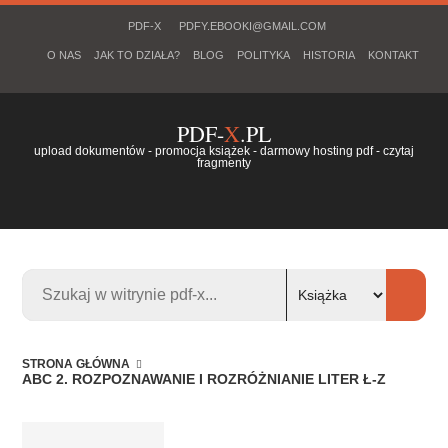
PDF-X
PDFY.EBOOKI@GMAIL.COM
O NAS
JAK TO DZIAŁA?
BLOG
POLITYKA
HISTORIA
KONTAKT
PDF-
X
.PL
upload dokumentów - promocja książek - darmowy hosting pdf - czytaj
fragmenty
STRONA GŁÓWNA
ABC 2. ROZPOZNAWANIE I ROZRÓŻNIANIE LITER Ł-Z