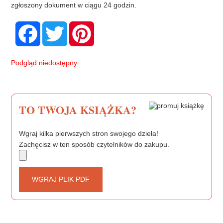
zgłoszony dokument w ciągu 24 godzin.
F
T
P
a
w
i
c
i
n
e
t
t
b
t
e
Podgląd niedostępny.
o
e
r
o
r
e
k
s
t
TO TWOJA KSIĄŻKA?
Wgraj kilka pierwszych stron swojego dzieła!
Zachęcisz w ten sposób czytelników do zakupu.
WGRAJ PLIK PDF