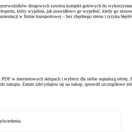
 przewoźników drogowych zawiera komplet gotowych do wykorzystan
sperta, który wyjaśnia, jak prawidłowo go wypełnić, kiedy go stosow
mentacji w firmie transportowej – bez zbędnego stresu i ryzyka błędó
F w internetowych sklepach i wybierz dla siebie najtańszą ofertę. Z
do zakupu. Zanim zdecydujesz się na zakup, sprawdź szczegółowe infor