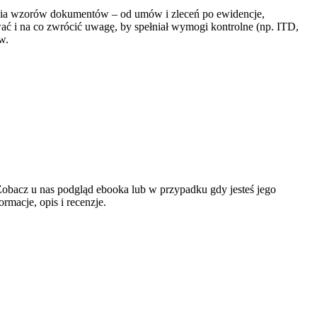
ia wzorów dokumentów – od umów i zleceń po ewidencje,
ać i na co zwrócić uwagę, by spełniał wymogi kontrolne (np. ITD,
w.
obacz u nas podgląd ebooka lub w przypadku gdy jesteś jego
macje, opis i recenzje.