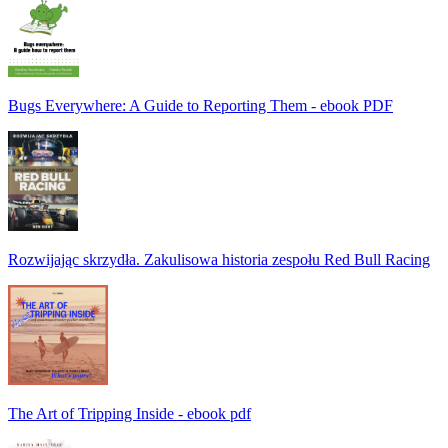
Bugs Everywhere: A Guide to Reporting Them - ebook PDF
Rozwijając skrzydła. Zakulisowa historia zespołu Red Bull Racing
The Art of Tripping Inside - ebook pdf