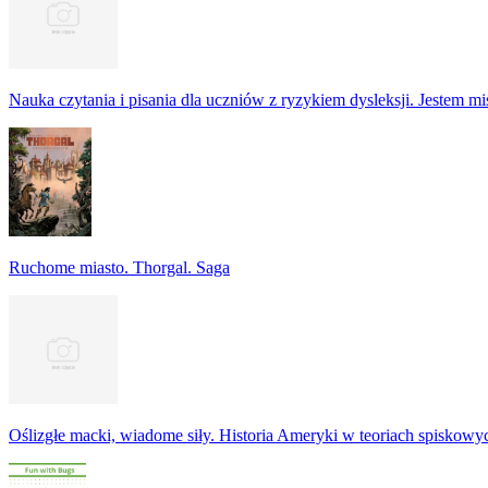
Nauka czytania i pisania dla uczniów z ryzykiem dysleksji. Jestem m
Ruchome miasto. Thorgal. Saga
Oślizgłe macki, wiadome siły. Historia Ameryki w teoriach spiskowy