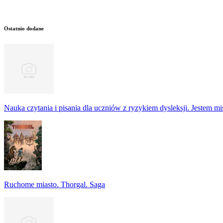
Ostatnio dodane
Nauka czytania i pisania dla uczniów z ryzykiem dysleksji. Jestem m
Ruchome miasto. Thorgal. Saga