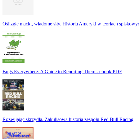
Oślizgłe macki, wiadome siły. Historia Ameryki w teoriach spiskowy
Bugs Everywhere: A Guide to Reporting Them - ebook PDF
Rozwijając skrzydła. Zakulisowa historia zespołu Red Bull Racing