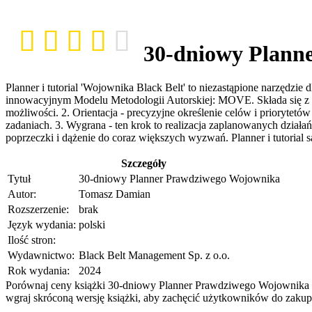
30-dniowy Plann
Planner i tutorial 'Wojownika Black Belt' to niezastąpione narzędzi
innowacyjnym Modelu Metodologii Autorskiej: MOVE. Składa się z 4 k
możliwości. 2. Orientacja - precyzyjne określenie celów i priorytetó
zadaniach. 3. Wygrana - ten krok to realizacja zaplanowanych działań 
poprzeczki i dążenie do coraz większych wyzwań. Planner i tutorial 
Szczegóły
Tytuł
30-dniowy Planner Prawdziwego Wojownika
Autor:
Tomasz Damian
Rozszerzenie:
brak
Język wydania:
polski
Ilość stron:
Wydawnictwo:
Black Belt Management Sp. z o.o.
Rok wydania:
2024
Porównaj ceny książki 30-dniowy Planner Prawdziwego Wojownika w i
wgraj skróconą wersję książki, aby zachęcić użytkowników do zakupu