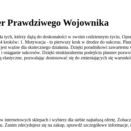
er Prawdziwego Wojownika
e dla tych, którzy dążą do doskonałości w swoim codziennym życiu. Op
roków: 1. Motywacja - to pierwszy krok w drodze do sukcesu. Planner
w jest ważne dla skutecznego działania. Dzięki poradnikowi zawartemu 
i osiąganie sukcesów. Dzięki strukturalnemu podejściu planner pozwoli 
są elastyczne, pozwalając dostosować się do zmieniających się warunk
nternetowych sklepach i wybierz dla siebie najtańszą ofertę. Zobacz
. Zanim zdecydujesz się na zakup, sprawdź szczegółowe informacje, op