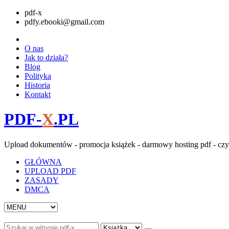
pdf-x
pdfy.ebooki@gmail.com
O nas
Jak to działa?
Blog
Polityka
Historia
Kontakt
PDF-
X
.PL
Upload dokumentów - promocja książek - darmowy hosting pdf - czy
GŁÓWNA
UPLOAD PDF
ZASADY
DMCA