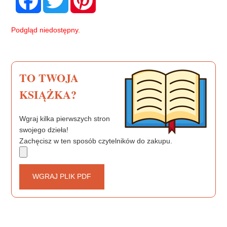
a
w
i
c
i
n
e
t
t
b
t
e
Podgląd niedostępny.
o
e
r
o
r
e
k
s
t
TO TWOJA
KSIĄŻKA?
Wgraj kilka pierwszych stron
swojego dzieła!
Zachęcisz w ten sposób czytelników do zakupu.
WGRAJ PLIK PDF