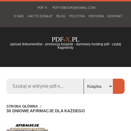
PDF-X
PDFY.EBOOKI@GMAIL.COM
O NAS
JAK TO DZIAŁA?
BLOG
POLITYKA
HISTORIA
KONTAKT
PDF-
X
.PL
upload dokumentów - promocja książek - darmowy hosting pdf - czytaj
fragmenty
STRONA GŁÓWNA
30 DNIOWE AFIRMACJE DLA KAŻDEGO