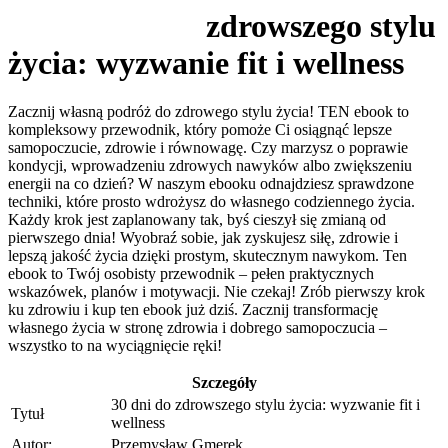
zdrowszego stylu
życia: wyzwanie fit i wellness
Zacznij własną podróż do zdrowego stylu życia! TEN ebook to
kompleksowy przewodnik, który pomoże Ci osiągnąć lepsze
samopoczucie, zdrowie i równowagę. Czy marzysz o poprawie
kondycji, wprowadzeniu zdrowych nawyków albo zwiększeniu
energii na co dzień? W naszym ebooku odnajdziesz sprawdzone
techniki, które prosto wdrożysz do własnego codziennego życia.
Każdy krok jest zaplanowany tak, byś cieszył się zmianą od
pierwszego dnia! Wyobraź sobie, jak zyskujesz siłę, zdrowie i
lepszą jakość życia dzięki prostym, skutecznym nawykom. Ten
ebook to Twój osobisty przewodnik – pełen praktycznych
wskazówek, planów i motywacji. Nie czekaj! Zrób pierwszy krok
ku zdrowiu i kup ten ebook już dziś. Zacznij transformację
własnego życia w stronę zdrowia i dobrego samopoczucia –
wszystko to na wyciągnięcie ręki!
Szczegóły
30 dni do zdrowszego stylu życia: wyzwanie fit i
Tytuł
wellness
Autor:
Przemysław Gmerek