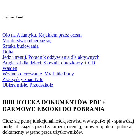
Losowy ebook
Olo na Atlantyku. Kajakiem przez ocean
Morderstwo odbędzie się
Sztuka budowania
Dubaj
Jedz i trenuj. Poradnik odżywiania dla aktywnych
Angielski dla dzieci. Słownik obrazkowy + CD
Walden
Wodne kolorowanie. My Little Pony
Złoczyńcy znad Nilu
Ubierz misie. Przedszkole
BIBLIOTEKA DOKUMENTÓW PDF +
DARMOWE EBOOKI DO POBRANIA
Ciesz się pełną funkcjonalnością serwisu www.pdf-x.pl - sprawdzaj
podgląd książek przed zakupem, oceniaj, konwertuj pliki i pobieraj
dokumenty wgrane przez użytkowników.