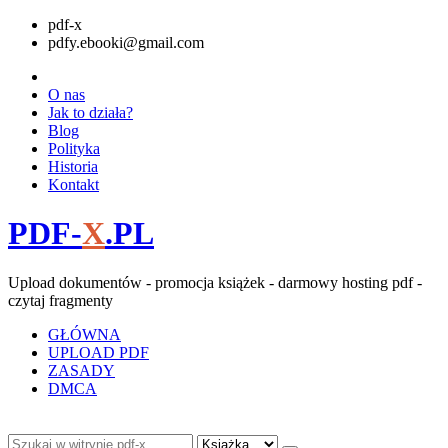
pdf-x
pdfy.ebooki@gmail.com
O nas
Jak to działa?
Blog
Polityka
Historia
Kontakt
PDF-
X
.PL
Upload dokumentów - promocja książek - darmowy hosting pdf -
czytaj fragmenty
GŁÓWNA
UPLOAD PDF
ZASADY
DMCA