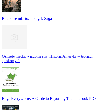
Ruchome miasto. Thorgal. Saga
Oślizgłe macki, wiadome siły. Historia Ameryki w teoriach
spiskowych
Bugs Everywhere: A Guide to Reporting Them - ebook PDF