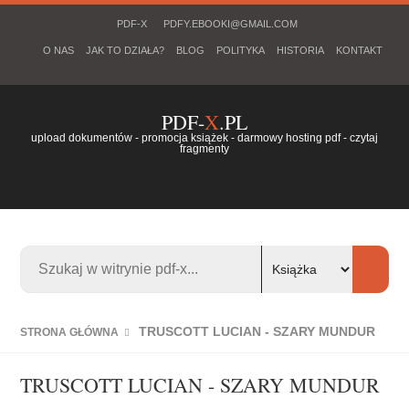
PDF-X
PDFY.EBOOKI@GMAIL.COM
O NAS
JAK TO DZIAŁA?
BLOG
POLITYKA
HISTORIA
KONTAKT
PDF-
X
.PL
upload dokumentów - promocja książek - darmowy hosting pdf - czytaj
fragmenty
TRUSCOTT LUCIAN - SZARY MUNDUR
STRONA GŁÓWNA
TRUSCOTT LUCIAN - SZARY MUNDUR