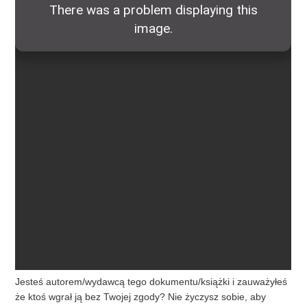
Jesteś autorem/wydawcą tego dokumentu/książki i zauważyłeś
że ktoś wgrał ją bez Twojej zgody? Nie życzysz sobie, aby