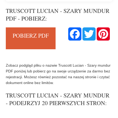
TRUSCOTT LUCIAN - SZARY MUNDUR
PDF - POBIERZ:
F
T
P
POBIERZ PDF
a
w
i
c
i
n
e
t
t
b
t
e
o
e
r
o
r
e
k
s
t
Zobacz podgląd pliku o nazwie Truscott Lucian - Szary mundur
PDF poniżej lub pobierz go na swoje urządzenie za darmo bez
rejestracji. Możesz również pozostać na naszej stronie i czytać
dokument online bez limitów.
TRUSCOTT LUCIAN - SZARY MUNDUR
- PODEJRZYJ 20 PIERWSZYCH STRON: