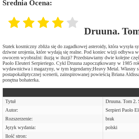
Średnia Ocena:
Druuna. Tom
Statek kosmiczny zbliża się do zagadkowej asteroidy, która wysyła s
dziwne urojenia, które wydają się realne. Pod koniec wizji odbywa w
owocem wyobraźni: iluzją w iluzji? Przedstawiamy dwie kolejne części
Paolo Eleuteri Serpieriego. Cykl Druuna zapoczątkowany w 1985 ro
wydawnictwa i magazyny, w tym legendarny;Heavy Metal. Własny s
postapokaliptycznej scenerii, zainspirowanej powieścią Briana Aldis
ponętna bohaterka.
Tytuł
Druuna. Tom 2. 
Autor:
Serpieri Paolo El
Rozszerzenie:
brak
Język wydania:
polski
Ilość stron: