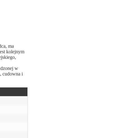
dca, ma
jest kolejnym
ejskiego,
adzonej w
a, cudowna i