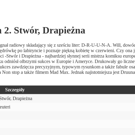
 2. Stwór, Drapieżna
ygnał radiowy składający się z sześciu liter: D-R-U-U-N-A. Will, dowó
ędrówkę po labiryncie i poznaje piękną kobietę w czerwieni. Czy ona 
 -Stwór i Drapieżna - najbardziej słynnej serii mistrza komiksu europ
ku odniósł olbrzymi sukces w Europie i Ameryce. Drukowały go liczne
ukces zawdzięcza precyzyjnym, typowym rysunkom a także fabule os
sa Non stop a także filmem Mad Max. Jednak najistotniejsza jest Druun
Szczegóły
Stwór, Drapieżna
euteri