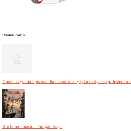
Ostatnio dodane
Nauka czytania i pisania dla uczniów z ryzykiem dysleksji. Jestem m
Ruchome miasto. Thorgal. Saga