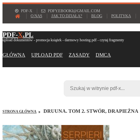
PDF-X
PDFY.EBOOKI@GMAIL.COM
O NAS
JAK TO DZIAŁA?
BLOG
POLITYKA
PDF-
X
.PL
upload dokumentów - promocja książek - darmowy hosting pdf - czytaj fragmenty
GŁÓWNA
UPLOAD PDF
ZASADY
DMCA
DRUUNA. TOM 2. STWÓR, DRAPIEŻNA
STRONA GŁÓWNA